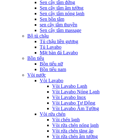
Sen cây tắm đứng
Sen cây tắm âm tường
Sen cây tắm nóng lạnh
Sen bồn tắm
sen cây tắm thuyền
Sen cây tắm massage
Bộ tủ chậu
Tủ chậu liền gương
Tủ Lavabo
Mặt bàn đá Lavabo
Bồn tiểu
Bồn tiểu nữ
Bồn tiểu nam
Vòi nước
Vòi Lavabo
Vòi Lavabo Lạnh
Vòi Lavabo Nóng Lạnh
Vòi Lavabo Inox
Vòi Lavabo Tự Động
Vòi Lavabo Âm Tường
Vòi rửa chén
Vòi chén lạnh
Vòi rửa chén nóng lạnh
Vòi rửa chén tăng áp
Vòi rửa chén âm tường