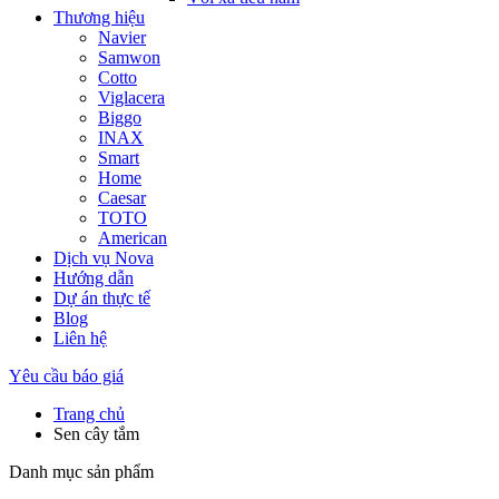
Thương hiệu
Navier
Samwon
Cotto
Viglacera
Biggo
INAX
Smart
Home
Caesar
TOTO
American
Dịch vụ Nova
Hướng dẫn
Dự án thực tế
Blog
Liên hệ
Yêu cầu báo giá
Trang chủ
Sen cây tắm
Danh mục sản phẩm