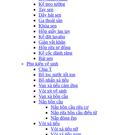
Kệ treo tường
Tay sen
Dây bát sen
Ga thoát sàn
Khóa sen
Hộp giấy lau tay
Kệ đặt lavabo
Giàn vắt khăn
Hộp rửa tự động
Kệ cốc đánh răng
Bát sen
Phụ kiện vệ sinh
Chia T
Bộ lọc nước tốt ion
Bộ nhấn xả tiểu
Van xả tiểu cảm ứng
Vòi xịt vệ sinh
Van xả bồn cầu
Nắp bồn cầu
Nắp bồn cầu rửa cơ
Nắp rửa bồn cầu điện tử
Nắp đóng êm
Vòi xả tiểu
Vòi xả tiểu nữ
Vòi xả tiểu nam