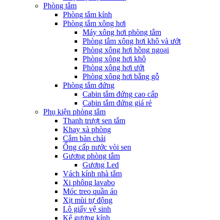
Phòng tắm
Phòng tắm kính
Phòng tắm xông hơi
Máy xông hơi phòng tắm
Phòng tắm xông hơi khô và ướt
Phòng xông hơi hồng ngoại
Phòng xông hơi khô
Phòng xông hơi ướt
Phòng xông hơi bằng gỗ
Phòng tắm đứng
Cabin tắm đứng cao cấp
Cabin tắm đứng giá rẻ
Phụ kiện phòng tắm
Thanh trượt sen tắm
Khay xà phòng
Cắm bàn chải
Ống cấp nước vòi sen
Gương phòng tắm
Gương Led
Vách kính nhà tắm
Xi phông lavabo
Móc treo quần áo
Xịt mùi tự động
Lô giấy vệ sinh
Kệ gương kính