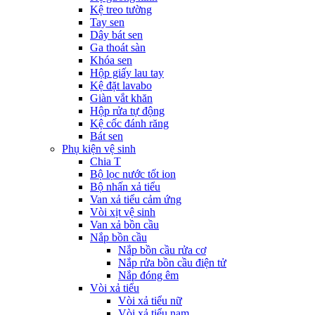
Kệ treo tường
Tay sen
Dây bát sen
Ga thoát sàn
Khóa sen
Hộp giấy lau tay
Kệ đặt lavabo
Giàn vắt khăn
Hộp rửa tự động
Kệ cốc đánh răng
Bát sen
Phụ kiện vệ sinh
Chia T
Bộ lọc nước tốt ion
Bộ nhấn xả tiểu
Van xả tiểu cảm ứng
Vòi xịt vệ sinh
Van xả bồn cầu
Nắp bồn cầu
Nắp bồn cầu rửa cơ
Nắp rửa bồn cầu điện tử
Nắp đóng êm
Vòi xả tiểu
Vòi xả tiểu nữ
Vòi xả tiểu nam