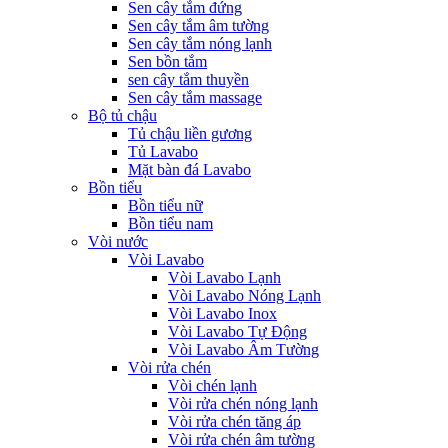
Sen cây tắm đứng
Sen cây tắm âm tường
Sen cây tắm nóng lạnh
Sen bồn tắm
sen cây tắm thuyền
Sen cây tắm massage
Bộ tủ chậu
Tủ chậu liền gương
Tủ Lavabo
Mặt bàn đá Lavabo
Bồn tiểu
Bồn tiểu nữ
Bồn tiểu nam
Vòi nước
Vòi Lavabo
Vòi Lavabo Lạnh
Vòi Lavabo Nóng Lạnh
Vòi Lavabo Inox
Vòi Lavabo Tự Động
Vòi Lavabo Âm Tường
Vòi rửa chén
Vòi chén lạnh
Vòi rửa chén nóng lạnh
Vòi rửa chén tăng áp
Vòi rửa chén âm tường