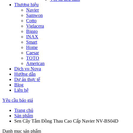
Thương hiệu
Navier
Samwon
Cotto
Viglacera
Biggo
INAX
Smart
Home
Caesar
TOTO
American
Dịch vụ Nova
Hướng dẫn
Dự án thực tế
Blog
Liên hệ
Yêu cầu báo giá
Trang chủ
Sản phẩm
Sen Cây Tắm Đồng Thau Cao Cấp Navier NV-BS04D
Danh mục sản phẩm