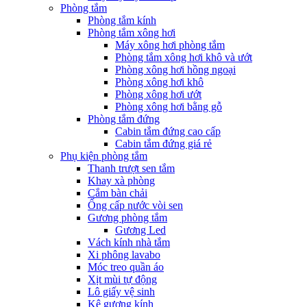
Phòng tắm
Phòng tắm kính
Phòng tắm xông hơi
Máy xông hơi phòng tắm
Phòng tắm xông hơi khô và ướt
Phòng xông hơi hồng ngoại
Phòng xông hơi khô
Phòng xông hơi ướt
Phòng xông hơi bằng gỗ
Phòng tắm đứng
Cabin tắm đứng cao cấp
Cabin tắm đứng giá rẻ
Phụ kiện phòng tắm
Thanh trượt sen tắm
Khay xà phòng
Cắm bàn chải
Ống cấp nước vòi sen
Gương phòng tắm
Gương Led
Vách kính nhà tắm
Xi phông lavabo
Móc treo quần áo
Xịt mùi tự động
Lô giấy vệ sinh
Kệ gương kính