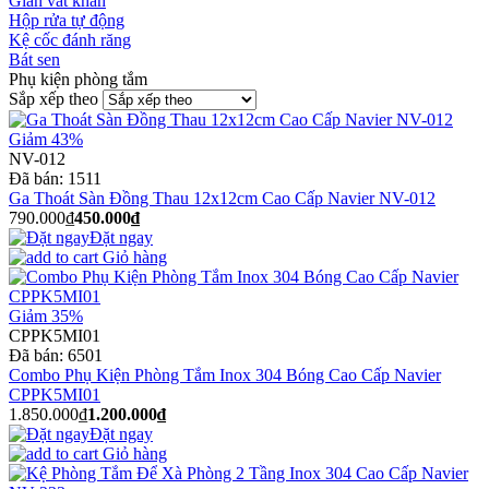
Giàn vắt khăn
Hộp rửa tự động
Kệ cốc đánh răng
Bát sen
Phụ kiện phòng tắm
Sắp xếp theo
Giảm 43%
NV-012
Đã bán:
1511
Ga Thoát Sàn Đồng Thau 12x12cm Cao Cấp Navier NV-012
790.000₫
450.000₫
Đặt ngay
Giỏ hàng
Giảm 35%
CPPK5MI01
Đã bán:
6501
Combo Phụ Kiện Phòng Tắm Inox 304 Bóng Cao Cấp Navier
CPPK5MI01
1.850.000₫
1.200.000₫
Đặt ngay
Giỏ hàng