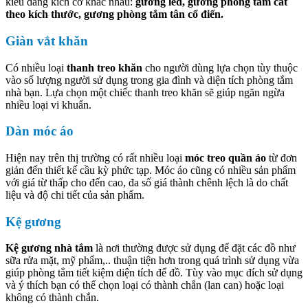
kiểu dáng kích cỡ khác nhau:
gương led, gương phòng tắm cắt
theo kích thước, gương phòng tắm tân cổ điển.
Giàn vắt khăn
Có nhiều loại
thanh treo khăn
cho người dùng lựa chọn tùy thuộc
vào số lượng người sử dụng trong gia đình và diện tích phòng tắm
nhà bạn. Lựa chọn một chiếc thanh treo khăn sẽ giúp ngăn ngừa
nhiều loại vi khuẩn.
Dàn móc áo
Hiện nay trên thị trường có rất nhiều loại
móc treo quần áo
từ đơn
giản đến thiết kế cầu kỳ phức tạp. Móc áo cũng có nhiều sản phẩm
với giá từ thấp cho đến cao, đa số giá thành chênh lệch là do chất
liệu và độ chi tiết của sản phẩm.
Kệ gương
Kệ gương nhà tắm
là nơi thường được sử dụng để đặt các đồ như
sữa rửa mặt, mỹ phẩm,.. thuận tiện hơn trong quá trình sử dụng vừa
giúp phòng tắm tiết kiệm diện tích để đồ. Tùy vào mục đích sử dụng
và ý thích bạn có thể chọn loại có thành chắn (lan can) hoặc loại
không có thành chắn.