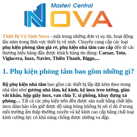
Thiết Bị Vệ Sinh Nova
- một trong những đơn vị uy tín, hoạt động
lâu năm trong lĩnh vực thiết bị vệ sinh. Chuyên cung cấp các loại
phụ kiện phòng tắm giá rẻ, phụ kiện nhà tắm cao cấp
đến từ các
thương hiệu hàng đầu được khách hàng tin dùng:
Caesar, Toto,
Viglacera, Inax, Navier, Thiên Thanh, Biggo,...
1. Phụ kiện phòng tắm bao gồm những gì?
Bộ phụ kiện nhà tắm
bao gồm các thiết bị lắp đặt kèm theo trong
nhà tắm như
gương nhà tắm, kệ kính, kệ inox treo tường, giàn
vắt khăn, hộp giấy inox, van chia T, xi phông, khay đựng xà
phòng…
Tất cả các phụ kiện trên đều được sản xuất bằng chất liệu
inox đảm bảo vẫn giữ được độ sáng bóng không bị sét rỉ dù ở trong
môi trường ẩm thấp thường xuyên và kệ kính cao cấp bằng chất loại
kính cường lực có khả năng chống được những va đập.