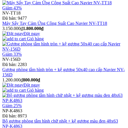
Giảm 43%
NV-TT18
Đã bán:
9477
Máy Sấy Tay Cảm Ứng Công Suất Cao Navier NV-TT18
3.150.000₫
1.800.000₫
Đặt ngay
Giỏ hàng
Giảm 33%
NV-156D
Đã bán:
2283
Gương phòng tắm hình tròn + kệ gương 50x40 cao cấp Navier NV-
156D
1.200.000₫
800.000₫
Đặt ngay
Giỏ hàng
Giảm 25%
NP-K4863
Đã bán:
8973
Bộ gương phòng tắm hình chữ nhật + kệ gương màu đen 48x63
NP-K4863