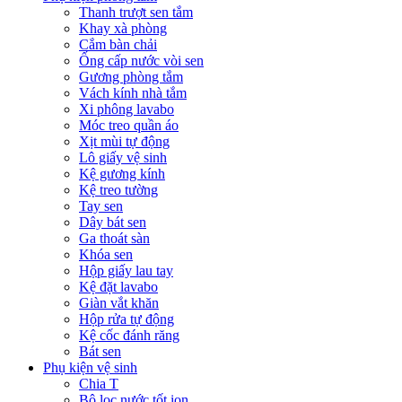
Thanh trượt sen tắm
Khay xà phòng
Cắm bàn chải
Ống cấp nước vòi sen
Gương phòng tắm
Vách kính nhà tắm
Xi phông lavabo
Móc treo quần áo
Xịt mùi tự động
Lô giấy vệ sinh
Kệ gương kính
Kệ treo tường
Tay sen
Dây bát sen
Ga thoát sàn
Khóa sen
Hộp giấy lau tay
Kệ đặt lavabo
Giàn vắt khăn
Hộp rửa tự động
Kệ cốc đánh răng
Bát sen
Phụ kiện vệ sinh
Chia T
Bộ lọc nước tốt ion