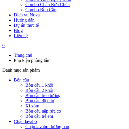
Combo Chậu Rửa Chén
Combo Bồn Cầu
Dịch vụ Nova
Hướng dẫn
Dự án thực tế
Blog
Liên hệ
0
Trang chủ
Phụ kiện phòng tắm
Danh mục sản phẩm
Bồn cầu
Bồn cầu 1 khối
Bồn cầu 2 khối
Bồn cầu treo tường
Bồn cầu điện tử
Xí xổm
Bồn cầu nắp rửa cơ
Bồn cầu trẻ em
Chậu lavabo
Chậu lavabo dương bàn