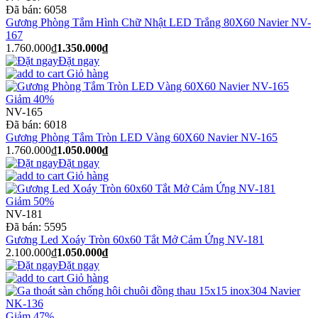
Đã bán:
6058
Gương Phòng Tắm Hình Chữ Nhật LED Trắng 80X60 Navier NV-
167
1.760.000₫
1.350.000₫
Đặt ngay
Giỏ hàng
Giảm 40%
NV-165
Đã bán:
6018
Gương Phòng Tắm Tròn LED Vàng 60X60 Navier NV-165
1.760.000₫
1.050.000₫
Đặt ngay
Giỏ hàng
Giảm 50%
NV-181
Đã bán:
5595
Gương Led Xoáy Tròn 60x60 Tắt Mở Cảm Ứng NV-181
2.100.000₫
1.050.000₫
Đặt ngay
Giỏ hàng
Giảm 47%