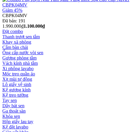
Giảm 45%
CBPK04MV
Đã bán:
191
1.990.000₫
1.100.000₫
Đặt combo
Thanh trượt sen tắm
Khay xà phòng
Cắm bàn chải
Ống cấp nước vòi sen
Gương phòng tắm
Vách kính nhà tắm
Xi phông lavabo
Móc treo quần áo
Xịt mùi tự động
Lô giấy vệ sinh
Kệ gương kính
Kệ treo tường
Tay sen
Dây bát sen
Ga thoát sàn
Khóa sen
Hộp giấy lau tay
Kệ đặt lavabo