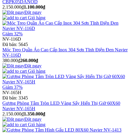
CBPK05DANOD
2.150.000₫
1.100.000₫
Đặt ngay
Giỏ hàng
Giảm 32%
NV-116D
Đã bán:
5645
Móc Treo Quần Áo Cao Cấp Inox 304 Sơn Tĩnh Điện Đen Navier
NV-116D
380.000₫
260.000₫
Đặt ngay
Giỏ hàng
Giảm 37%
NV-165H
Đã bán:
3345
Gương Phòng Tắm Tròn LED Vàng Sấy Hiển Thị Giờ 60X60
Navier NV-165H
2.150.000₫
1.350.000₫
Đặt ngay
Giỏ hàng