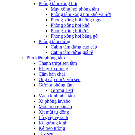
Phòng tắm xông hơi
Máy xông hơi phòng tắm
Phòng tắm xông hơi khô và ướt
Phòng xông hơi hồng ngoại
Phòng xông hơi khô
Phòng xông hơi ướt
Phòng xông hơi bằng gỗ
Phòng tắm đứng
Cabin tắm đứng cao cấp
Cabin tắm đứng giá rẻ
Phụ kiện phòng tắm
Thanh trượt sen tắm
Khay xà phòng
Cắm bàn chải
Ống cấp nước vòi sen
Gương phòng tắm
Gương Led
Vách kính nhà tắm
Xi phông lavabo
Móc treo quần áo
Xịt mùi tự động
Lô giấy vệ sinh
Kệ gương kính
Kệ treo tường
Tay sen