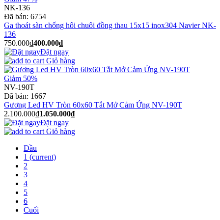
NK-136
Đã bán:
6754
Ga thoát sàn chống hôi chuôi đồng thau 15x15 inox304 Navier NK-
136
750.000₫
400.000₫
Đặt ngay
Giỏ hàng
Giảm 50%
NV-190T
Đã bán:
1667
Gương Led HV Tròn 60x60 Tắt Mở Cảm Ứng NV-190T
2.100.000₫
1.050.000₫
Đặt ngay
Giỏ hàng
Đầu
1
(current)
2
3
4
5
6
Cuối