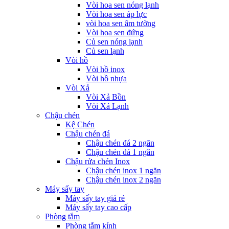
Vòi hoa sen nóng lạnh
Vòi hoa sen áp lực
vòi hoa sen âm tường
Vòi hoa sen đứng
Củ sen nóng lạnh
Củ sen lạnh
Vòi hồ
Vòi hồ inox
Vòi hồ nhựa
Vòi Xả
Vòi Xả Bồn
Vòi Xả Lạnh
Chậu chén
Kệ Chén
Chậu chén đá
Chậu chén đá 2 ngăn
Chậu chén đá 1 ngăn
Chậu rửa chén Inox
Chậu chén inox 1 ngăn
Chậu chén inox 2 ngăn
Máy sấy tay
Máy sấy tay giá rẻ
Máy sấy tay cao cấp
Phòng tắm
Phòng tắm kính