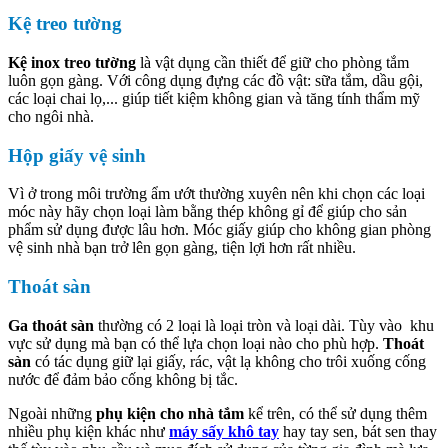
Kệ treo tường
Kệ inox treo tường
là vật dụng cần thiết để giữ cho phòng tắm
luôn gọn gàng. Với công dụng đựng các đồ vật: sữa tắm, dầu gội,
các loại chai lọ,... giúp tiết kiệm không gian và tăng tính thẩm mỹ
cho ngôi nhà.
Hộp giấy vệ sinh
Vì ở trong môi trường ẩm ướt thường xuyên nên khi chọn các loại
móc này hãy chọn loại làm bằng thép không gỉ để giúp cho sản
phẩm sử dụng được lâu hơn. Móc giấy giúp cho không gian phòng
vệ sinh nhà bạn trở lên gọn gàng, tiện lợi hơn rất nhiều.
Thoát sàn
Ga thoát sàn
thường có 2 loại là loại tròn và loại dài. Tùy vào khu
vực sử dụng mà bạn có thể lựa chọn loại nào cho phù hợp.
Thoát
sàn
có tác dụng giữ lại giấy, rác, vật lạ không cho trôi xuống cống
nước để đảm bảo cống không bị tắc.
Ngoài những
phụ kiện cho nhà tắm
kể trên, có thể sử dụng thêm
nhiều phụ kiện khác như
máy sấy khô tay
hay tay sen, bát sen thay