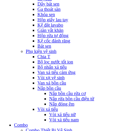
Dây bát sen
Ga thoát sàn
Khóa sen
Hộp giấy lau tay
Kệ đặt lavabo
Giàn vắt khăn
Hộp rửa tự động
Kệ cốc đánh răng
Bát sen
Phụ kiện vệ sinh
Chia T
Bộ lọc nước tốt ion
Bộ nhấn xả tiểu
Van xả tiểu cảm ứng
Vòi xịt vệ sinh
Van xả bồn cầu
Nắp bồn cầu
Nắp bồn cầu rửa cơ
Nắp rửa bồn cầu điện tử
Nắp đóng êm
Vòi xả tiểu
Vòi xả tiểu nữ
Vòi xả tiểu nam
Combo
Combo Thiết Bị Vệ Sinh