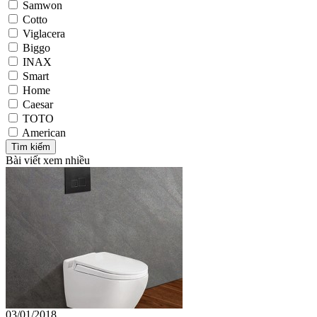
Samwon
Cotto
Viglacera
Biggo
INAX
Smart
Home
Caesar
TOTO
American
Bài viết xem nhiều
03/01/2018