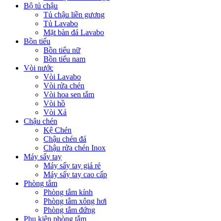
Bộ tủ chậu
Tủ chậu liền gương
Tủ Lavabo
Mặt bàn đá Lavabo
Bồn tiểu
Bồn tiểu nữ
Bồn tiểu nam
Vòi nước
Vòi Lavabo
Vòi rửa chén
Vòi hoa sen tắm
Vòi hồ
Vòi Xả
Chậu chén
Kệ Chén
Chậu chén đá
Chậu rửa chén Inox
Máy sấy tay
Máy sấy tay giá rẻ
Máy sấy tay cao cấp
Phòng tắm
Phòng tắm kính
Phòng tắm xông hơi
Phòng tắm đứng
Phụ kiện phòng tắm