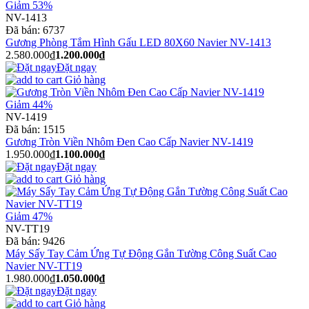
Giảm 53%
NV-1413
Đã bán:
6737
Gương Phòng Tắm Hình Gấu LED 80X60 Navier NV-1413
2.580.000₫
1.200.000₫
Đặt ngay
Giỏ hàng
Giảm 44%
NV-1419
Đã bán:
1515
Gương Tròn Viền Nhôm Đen Cao Cấp Navier NV-1419
1.950.000₫
1.100.000₫
Đặt ngay
Giỏ hàng
Giảm 47%
NV-TT19
Đã bán:
9426
Máy Sấy Tay Cảm Ứng Tự Động Gắn Tường Công Suất Cao
Navier NV-TT19
1.980.000₫
1.050.000₫
Đặt ngay
Giỏ hàng