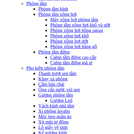
Phòng tắm
Phòng tắm kính
Phòng tắm xông hơi
Máy xông hơi phòng tắm
Phòng tắm xông hơi khô và ướt
Phòng xông hơi hồng ngoại
Phòng xông hơi khô
Phòng xông hơi ướt
Phòng xông hơi bằng gỗ
Phòng tắm đứng
Cabin tắm đứng cao cấp
Cabin tắm đứng giá rẻ
Phụ kiện phòng tắm
Thanh trượt sen tắm
Khay xà phòng
Cắm bàn chải
Ống cấp nước vòi sen
Gương phòng tắm
Gương Led
Vách kính nhà tắm
Xi phông lavabo
Móc treo quần áo
Xịt mùi tự động
Lô giấy vệ sinh
Kệ gương kính