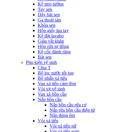
Kệ treo tường
Tay sen
Dây bát sen
Ga thoát sàn
Khóa sen
Hộp giấy lau tay
Kệ đặt lavabo
Giàn vắt khăn
Hộp rửa tự động
Kệ cốc đánh răng
Bát sen
Phụ kiện vệ sinh
Chia T
Bộ lọc nước tốt ion
Bộ nhấn xả tiểu
Van xả tiểu cảm ứng
Vòi xịt vệ sinh
Van xả bồn cầu
Nắp bồn cầu
Nắp bồn cầu rửa cơ
Nắp rửa bồn cầu điện tử
Nắp đóng êm
Vòi xả tiểu
Vòi xả tiểu nữ
Vòi xả tiểu nam