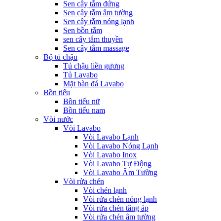
Sen cây tắm đứng
Sen cây tắm âm tường
Sen cây tắm nóng lạnh
Sen bồn tắm
sen cây tắm thuyền
Sen cây tắm massage
Bộ tủ chậu
Tủ chậu liền gương
Tủ Lavabo
Mặt bàn đá Lavabo
Bồn tiểu
Bồn tiểu nữ
Bồn tiểu nam
Vòi nước
Vòi Lavabo
Vòi Lavabo Lạnh
Vòi Lavabo Nóng Lạnh
Vòi Lavabo Inox
Vòi Lavabo Tự Động
Vòi Lavabo Âm Tường
Vòi rửa chén
Vòi chén lạnh
Vòi rửa chén nóng lạnh
Vòi rửa chén tăng áp
Vòi rửa chén âm tường