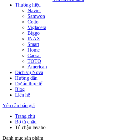
Thương hiệu
Navier
Samwon
Cotto
Viglacera
Biggo
INAX
Smart
Home
Caesar
TOTO
American
Dịch vụ Nova
Hướng dẫn
Dự án thực tế
Blog
Liên hệ
Yêu cầu báo giá
Trang chủ
Bộ tủ chậu
Tủ chậu lavabo
Danh mục sản phẩm