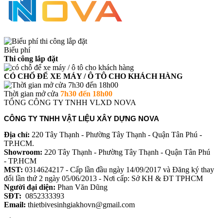
Biểu phí
Thi công lắp đặt
CÓ CHỐ ĐỂ XE MÁY / Ô TÔ CHO KHÁCH HÀNG
Thời gian mở cửa
7h30 đến 18h00
TỔNG CÔNG TY TNHH VLXD NOVA
CÔNG TY TNHH VẬT LIỆU XÂY DỰNG NOVA
Địa chỉ:
220 Tây Thạnh - Phường Tây Thạnh - Quận Tân Phú -
TP.HCM.
Showroom:
220 Tây Thạnh - Phường Tây Thạnh - Quận Tân Phú
- TP.HCM
MST:
0314624217 - Cấp lần đầu ngày 14/09/2017 và Đăng ký thay
đổi lần thứ 2 ngày 05/06/2013 - Nơi cấp: Sở KH & ĐT TPHCM
Người đại diện:
Phan Văn Dũng
SĐT:
0852333393
Email:
thietbivesinhgiakhovn@gmail.com