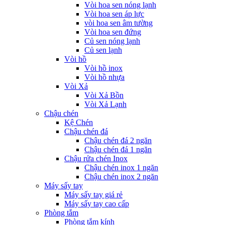
Vòi hoa sen nóng lạnh
Vòi hoa sen áp lực
vòi hoa sen âm tường
Vòi hoa sen đứng
Củ sen nóng lạnh
Củ sen lạnh
Vòi hồ
Vòi hồ inox
Vòi hồ nhựa
Vòi Xả
Vòi Xả Bồn
Vòi Xả Lạnh
Chậu chén
Kệ Chén
Chậu chén đá
Chậu chén đá 2 ngăn
Chậu chén đá 1 ngăn
Chậu rửa chén Inox
Chậu chén inox 1 ngăn
Chậu chén inox 2 ngăn
Máy sấy tay
Máy sấy tay giá rẻ
Máy sấy tay cao cấp
Phòng tắm
Phòng tắm kính