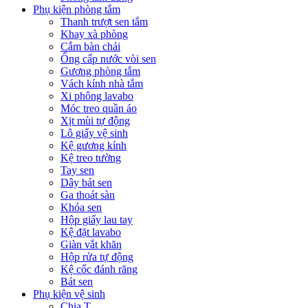
Phụ kiện phòng tắm
Thanh trượt sen tắm
Khay xà phòng
Cắm bàn chải
Ống cấp nước vòi sen
Gương phòng tắm
Vách kính nhà tắm
Xi phông lavabo
Móc treo quần áo
Xịt mùi tự động
Lô giấy vệ sinh
Kệ gương kính
Kệ treo tường
Tay sen
Dây bát sen
Ga thoát sàn
Khóa sen
Hộp giấy lau tay
Kệ đặt lavabo
Giàn vắt khăn
Hộp rửa tự động
Kệ cốc đánh răng
Bát sen
Phụ kiện vệ sinh
Chia T