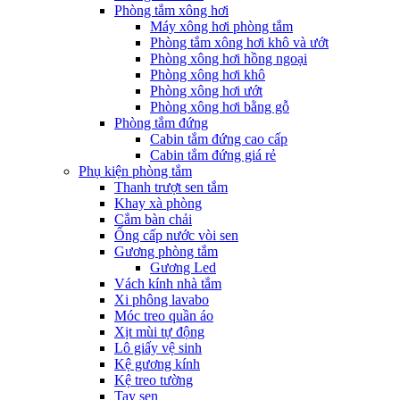
Phòng tắm xông hơi
Máy xông hơi phòng tắm
Phòng tắm xông hơi khô và ướt
Phòng xông hơi hồng ngoại
Phòng xông hơi khô
Phòng xông hơi ướt
Phòng xông hơi bằng gỗ
Phòng tắm đứng
Cabin tắm đứng cao cấp
Cabin tắm đứng giá rẻ
Phụ kiện phòng tắm
Thanh trượt sen tắm
Khay xà phòng
Cắm bàn chải
Ống cấp nước vòi sen
Gương phòng tắm
Gương Led
Vách kính nhà tắm
Xi phông lavabo
Móc treo quần áo
Xịt mùi tự động
Lô giấy vệ sinh
Kệ gương kính
Kệ treo tường
Tay sen