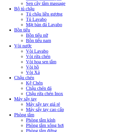
Sen cây tắm massage
Bộ tủ chậu
Tủ chậu liền gương
Tủ Lavabo
Mặt bàn đá Lavabo
Bồn tiểu
Bồn tiểu nữ
Bồn tiểu nam
Vòi nước
Vòi Lavabo
Vòi rửa chén
Vòi hoa sen tắm
Vòi hồ
Vòi Xả
Chậu chén
Kệ Chén
Chậu chén đá
Chậu rửa chén Inox
Máy sấy tay
Máy sấy tay giá rẻ
Máy sấy tay cao cấp
Phòng tắm
Phòng tắm kính
Phòng tắm xông hơi
Phòng tắm đứng