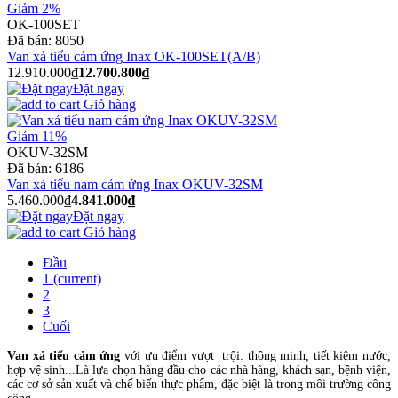
Giảm 2%
OK-100SET
Đã bán:
8050
Van xả tiểu cảm ứng Inax OK-100SET(A/B)
12.910.000₫
12.700.800₫
Đặt ngay
Giỏ hàng
Giảm 11%
OKUV-32SM
Đã bán:
6186
Van xả tiểu nam cảm ứng Inax OKUV-32SM
5.460.000₫
4.841.000₫
Đặt ngay
Giỏ hàng
Đầu
1
(current)
2
3
Cuối
Van xả tiểu cảm ứng
với ưu điểm vượt trội: thông minh, tiết kiệm nước,
hợp vệ sinh...Là lựa chọn hàng đầu cho các nhà hàng, khách sạn, bệnh viện,
các cơ sở sản xuất và chế biến thực phẩm, đặc biệt là trong môi trường công