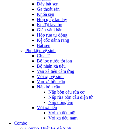
Dây bát sen
Ga thoát sàn
Khóa sen
Hộp giấy lau tay
Kệ đặt lavabo
Giàn vắt khăn
Hộp rửa tự động
Kệ cốc đánh răng
Bát sen
Phụ kiện vệ sinh
Chia T
Bộ lọc nước tốt ion
Bộ nhấn xả tiểu
Van xả tiểu cảm ứng
Vòi xịt vệ sinh
Van xả bồn cầu
Nắp bồn cầu
Nắp bồn cầu rửa cơ
Nắp rửa bồn cầu điện tử
Nắp đóng êm
Vòi xả tiểu
Vòi xả tiểu nữ
Vòi xả tiểu nam
Combo
Combo Thiết Bị Vệ Sinh