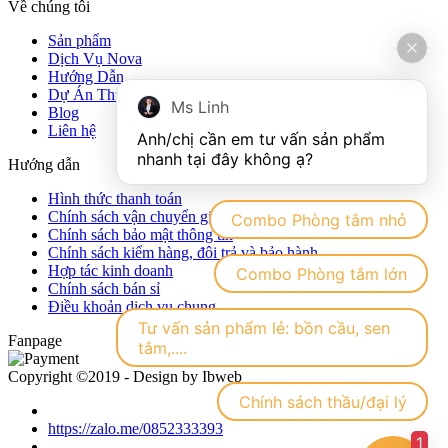
Về chúng tôi
Sản phẩm
Dịch Vụ Nova
Hướng Dẫn
Dự Án Thực Tế
Ms Linh
Blog
Liên hệ
Anh/chị cần em tư vấn sản phẩm 
Hướng dẫn
Hình thức thanh toán
Chính sách vận chuyển giao nhận hàng hóa
Combo Phòng tắm nhỏ
Chính sách bảo mật thông tin
Chính sách kiểm hàng, đôi trả và bảo hành
Hợp tác kinh doanh
Combo Phòng tắm lớn
Chính sách bán sỉ
Điều khoản dịch vụ chung
Tư vấn sản phẩm lẻ: bồn cầu, sen
Fanpage
tắm,....
Copyright ©2019 - Design by Ibweb
Chính sách thầu/đại lý
https://zalo.me/0852333393
1