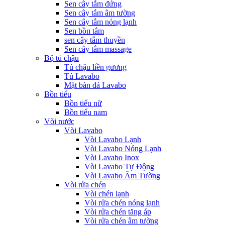
Sen cây tắm đứng
Sen cây tắm âm tường
Sen cây tắm nóng lạnh
Sen bồn tắm
sen cây tắm thuyền
Sen cây tắm massage
Bộ tủ chậu
Tủ chậu liền gương
Tủ Lavabo
Mặt bàn đá Lavabo
Bồn tiểu
Bồn tiểu nữ
Bồn tiểu nam
Vòi nước
Vòi Lavabo
Vòi Lavabo Lạnh
Vòi Lavabo Nóng Lạnh
Vòi Lavabo Inox
Vòi Lavabo Tự Động
Vòi Lavabo Âm Tường
Vòi rửa chén
Vòi chén lạnh
Vòi rửa chén nóng lạnh
Vòi rửa chén tăng áp
Vòi rửa chén âm tường