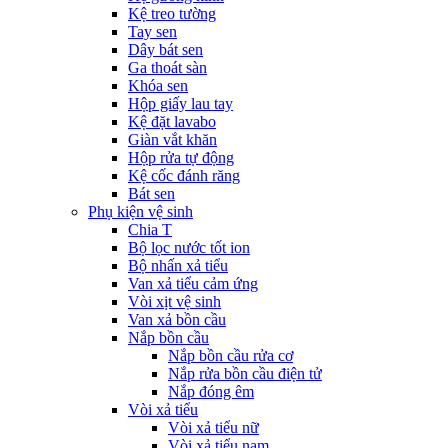
Kệ treo tường
Tay sen
Dây bát sen
Ga thoát sàn
Khóa sen
Hộp giấy lau tay
Kệ đặt lavabo
Giàn vắt khăn
Hộp rửa tự động
Kệ cốc đánh răng
Bát sen
Phụ kiện vệ sinh
Chia T
Bộ lọc nước tốt ion
Bộ nhấn xả tiểu
Van xả tiểu cảm ứng
Vòi xịt vệ sinh
Van xả bồn cầu
Nắp bồn cầu
Nắp bồn cầu rửa cơ
Nắp rửa bồn cầu điện tử
Nắp đóng êm
Vòi xả tiểu
Vòi xả tiểu nữ
Vòi xả tiểu nam