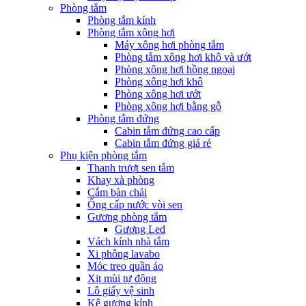
Phòng tắm
Phòng tắm kính
Phòng tắm xông hơi
Máy xông hơi phòng tắm
Phòng tắm xông hơi khô và ướt
Phòng xông hơi hồng ngoại
Phòng xông hơi khô
Phòng xông hơi ướt
Phòng xông hơi bằng gỗ
Phòng tắm đứng
Cabin tắm đứng cao cấp
Cabin tắm đứng giá rẻ
Phụ kiện phòng tắm
Thanh trượt sen tắm
Khay xà phòng
Cắm bàn chải
Ống cấp nước vòi sen
Gương phòng tắm
Gương Led
Vách kính nhà tắm
Xi phông lavabo
Móc treo quần áo
Xịt mùi tự động
Lô giấy vệ sinh
Kệ gương kính