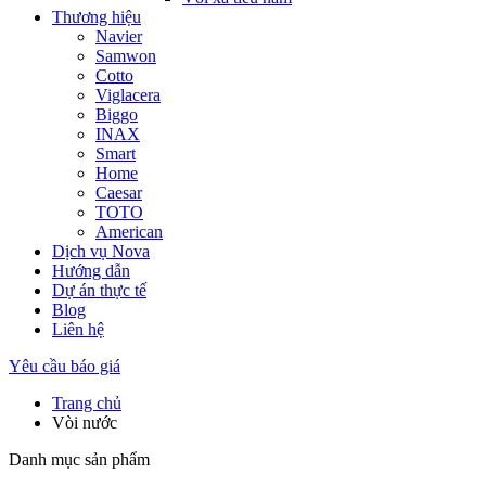
Thương hiệu
Navier
Samwon
Cotto
Viglacera
Biggo
INAX
Smart
Home
Caesar
TOTO
American
Dịch vụ Nova
Hướng dẫn
Dự án thực tế
Blog
Liên hệ
Yêu cầu báo giá
Trang chủ
Vòi nước
Danh mục sản phẩm