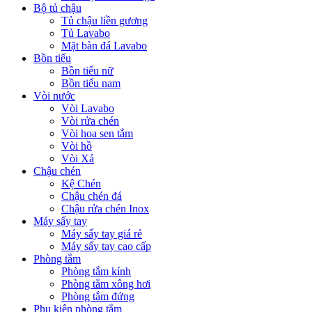
Bộ tủ chậu
Tủ chậu liền gương
Tủ Lavabo
Mặt bàn đá Lavabo
Bồn tiểu
Bồn tiểu nữ
Bồn tiểu nam
Vòi nước
Vòi Lavabo
Vòi rửa chén
Vòi hoa sen tắm
Vòi hồ
Vòi Xả
Chậu chén
Kệ Chén
Chậu chén đá
Chậu rửa chén Inox
Máy sấy tay
Máy sấy tay giá rẻ
Máy sấy tay cao cấp
Phòng tắm
Phòng tắm kính
Phòng tắm xông hơi
Phòng tắm đứng
Phụ kiện phòng tắm