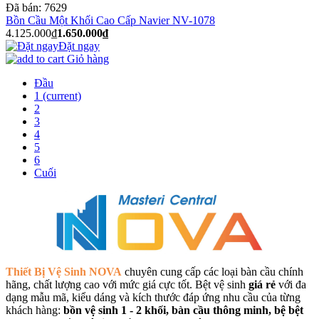
Đã bán:
7629
Bồn Cầu Một Khối Cao Cấp Navier NV-1078
4.125.000₫
1.650.000₫
Đặt ngay
Giỏ hàng
Đầu
1
(current)
2
3
4
5
6
Cuối
Thiết Bị Vệ Sinh NOVA
chuyên cung cấp các loại bàn cầu chính
hãng, chất lượng cao với mức giá cực tốt. Bệt vệ sinh
giá rẻ
với đa
dạng mẫu mã, kiểu dáng và kích thước đáp ứng nhu cầu của từng
khách hàng:
bồn vệ sinh 1 - 2 khối, bàn cầu thông minh, bệ bệt