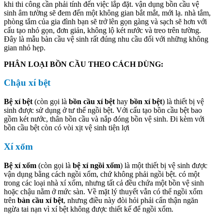
khi thi công cần phải tính đến việc lắp đặt. vận dụng bồn cầu vệ
sinh âm tường sẽ đem đến một không gian bắt mắt, mới lạ. nhà tắm,
phòng tắm của gia đình bạn sẽ trở lên gọn gàng và sạch sẽ hơn với
cấu tạo nhỏ gọn, đơn giản, không lộ két nước và treo trên tường.
Đây là mẫu bàn cầu vệ sinh rất đúng nhu cầu đối với những không
gian nhỏ hẹp.
PHÂN LOẠI BỒN CẦU THEO CÁCH DÙNG:
Chậu xí bệt
Bệ xí bệt
(còn gọi là
bồn cầu xí bệt
hay
bồn xí bệt
) là thiết bị vệ
sinh được sử dụng ở tư thế ngồi bệt. Với cấu tạo bồn cầu bệt bao
gồm két nước, thân bồn cầu và nắp đóng bồn vệ sinh. Đi kèm với
bồn cầu bệt còn có vòi xịt vệ sinh tiện lợi
Xí xổm
Bệ xí xổm
(còn gọi là
bệ xí ngồi xổm
) là một thiết bị vệ sinh được
vận dụng bằng cách ngồi xổm, chứ không phải ngồi bệt. có một
trong các loại nhà xí xổm, nhưng tất cả đều chứa một bồn vệ sinh
hoặc chậu nằm ở mức sàn. Về mặt lý thuyết vẫn có thể ngồi xổm
trên
bàn cầu xí bệt
, nhưng điều này đòi hỏi phải cẩn thận ngăn
ngừa tai nạn vì xí bệt không được thiết kế để ngồi xổm.