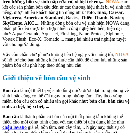
treo tường, bồn vệ sinh nắp rửa cơ, xí bệt trẻ em,...
NOVA
cam
kết các sản phẩm bồn cầu đến từ các thương hiệu thiết bị vệ sinh nổi
tiếng, được nhiều khách hàng tin dùng như:
Toto, Inax, Caesar,
Viglacera, American Standard, Basics, Thiên Thanh, Navier,
SkyHome, AKC,...
Những dòng bồn cầu vệ sinh hiện NOVA đang
phân phối đều được tích hợp nhiều công nghệ tiên tiến, hiện đại
như: Aqua Ceramic, Aqua Jet, Flushing, Nano Protect, Siphonic,
Vortex Flush, Eco-X, Tornado,... mang lại nhiều trải nghiệm tuyệt
vời cho người dùng.
Vậy còn chần chừ gì nữa không liên hệ ngay với chúng tôi,
NOVA
sẽ hỗ trợ cho bạn những kiến thức cần thiết để chọn lựa những sản
phẩm bồn cầu phù hợp theo đúng nhu cầu.
Giới thiệu về bồn cầu vệ sinh
Bồn cầu
là một thiết bị vệ sinh dùng nước được đặt trong phòng vệ
sinh hoặc cũng có thể đặt ngay trong phòng tắm. Tùy theo vùng
miền, bồn cầu còn có nhiều tên gọi khác như
: bàn cầu, bàn cầu vệ
sinh, xí bệt, bệ xí bệt, ...
Bàn cầu
là thành phần cơ bản của nội thất phòng tắm không thể
thiếu cho mỗi công trình cùng với các thiết bị tiện dụng khác như:
chậu lavabo
giá rẻ, bồn tắm, sen cây tắm,... Ngày nay, thật sự có
nhiều loại sản phẩm bồn cầu rất đa dạng về màu sắc, mẫu mã.