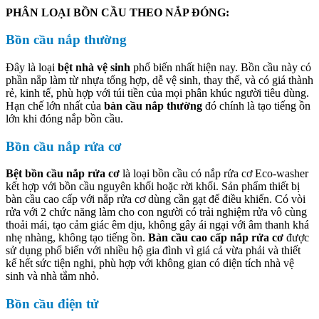
PHÂN LOẠI BỒN CẦU THEO NẮP ĐÓNG:
Bồn cầu nắp thường
Đây là loại
bệt nhà vệ sinh
phổ biến nhất hiện nay. Bồn cầu này có
phần nắp làm từ nhựa tổng hợp, dễ vệ sinh, thay thế, và có giá thành
rẻ, kinh tế, phù hợp với túi tiền của mọi phân khúc người tiêu dùng.
Hạn chế lớn nhất của
bàn cầu nắp thường
đó chính là tạo tiếng ồn
lớn khi đóng nắp bồn cầu.
Bồn cầu nắp rửa cơ
Bệt bồn cầu nắp rửa cơ
là loại bồn cầu có nắp rửa cơ Eco-washer
kết hợp với bồn cầu nguyên khối hoặc rời khối. Sản phẩm thiết bị
bàn cầu cao cấp với nắp rửa cơ dùng cần gạt để điều khiển. Có vòi
rửa với 2 chức năng làm cho con người có trải nghiệm rửa vô cùng
thoải mái, tạo cảm giác êm dịu, không gây ái ngại với âm thanh khá
nhẹ nhàng, không tạo tiếng ồn.
Bàn cầu cao cấp nắp rửa cơ
được
sử dụng phổ biến với nhiều hộ gia đình vì giá cả vừa phải và thiết
kế hết sức tiện nghi, phù hợp với không gian có diện tích nhà vệ
sinh và nhà tắm nhỏ.
Bồn cầu điện tử