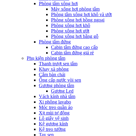
Phòng tắm xông hơi
Máy xông hơi phòng tắm
Phòng tắm xông hơi khô và ướt
Phòng xông hơi hồng ngoại
Phòng xông hơi khô
Phòng xông hơi ướt
Phòng xông hơi bằng gỗ
Phòng tắm đứng
Cabin tắm đứng cao cấp
Cabin tắm đứng giá rẻ
Phụ kiện phòng tắm
Thanh trượt sen tắm
Khay xà phòng
Cắm bàn chải
Ống cấp nước vòi sen
Gương phòng tắm
Gương Led
Vách kính nhà tắm
Xi phông lavabo
Móc treo quần áo
Xịt mùi tự động
Lô giấy vệ sinh
Kệ gương kính
Kệ treo tường
Tay sen