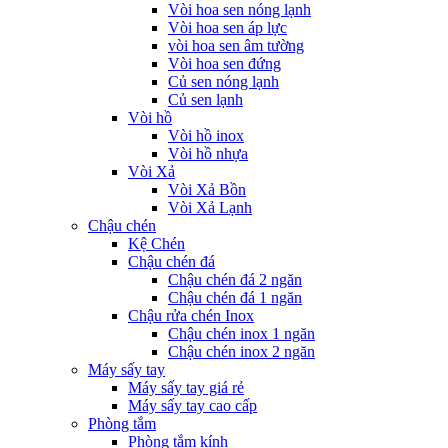
Vòi hoa sen nóng lạnh
Vòi hoa sen áp lực
vòi hoa sen âm tường
Vòi hoa sen đứng
Củ sen nóng lạnh
Củ sen lạnh
Vòi hồ
Vòi hồ inox
Vòi hồ nhựa
Vòi Xả
Vòi Xả Bồn
Vòi Xả Lạnh
Chậu chén
Kệ Chén
Chậu chén đá
Chậu chén đá 2 ngăn
Chậu chén đá 1 ngăn
Chậu rửa chén Inox
Chậu chén inox 1 ngăn
Chậu chén inox 2 ngăn
Máy sấy tay
Máy sấy tay giá rẻ
Máy sấy tay cao cấp
Phòng tắm
Phòng tắm kính