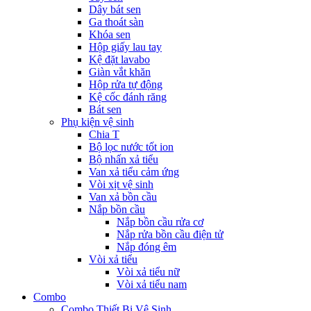
Dây bát sen
Ga thoát sàn
Khóa sen
Hộp giấy lau tay
Kệ đặt lavabo
Giàn vắt khăn
Hộp rửa tự động
Kệ cốc đánh răng
Bát sen
Phụ kiện vệ sinh
Chia T
Bộ lọc nước tốt ion
Bộ nhấn xả tiểu
Van xả tiểu cảm ứng
Vòi xịt vệ sinh
Van xả bồn cầu
Nắp bồn cầu
Nắp bồn cầu rửa cơ
Nắp rửa bồn cầu điện tử
Nắp đóng êm
Vòi xả tiểu
Vòi xả tiểu nữ
Vòi xả tiểu nam
Combo
Combo Thiết Bị Vệ Sinh