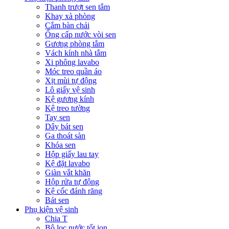
Thanh trượt sen tắm
Khay xà phòng
Cắm bàn chải
Ống cấp nước vòi sen
Gương phòng tắm
Vách kính nhà tắm
Xi phông lavabo
Móc treo quần áo
Xịt mùi tự động
Lô giấy vệ sinh
Kệ gương kính
Kệ treo tường
Tay sen
Dây bát sen
Ga thoát sàn
Khóa sen
Hộp giấy lau tay
Kệ đặt lavabo
Giàn vắt khăn
Hộp rửa tự động
Kệ cốc đánh răng
Bát sen
Phụ kiện vệ sinh
Chia T
Bộ lọc nước tốt ion