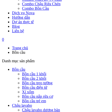
Combo Chậu Rửa Chén
Combo Bồn Cầu
Dịch vụ Nova
Hướng dẫn
Dự án thực tế
Blog
Liên hệ
0
Trang chủ
Bồn cầu
Danh mục sản phẩm
Bồn cầu
Bồn cầu 1 khối
Bồn cầu 2 khối
Bồn cầu treo tường
Bồn cầu điện tử
Xí xổm
Bồn cầu nắp rửa cơ
Bồn cầu trẻ em
Chậu lavabo
Chậu lavabo dương bàn