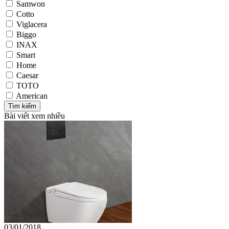
Samwon
Cotto
Viglacera
Biggo
INAX
Smart
Home
Caesar
TOTO
American
Bài viết xem nhiều
03/01/2018