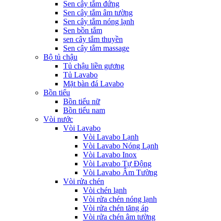
Sen cây tắm đứng
Sen cây tắm âm tường
Sen cây tắm nóng lạnh
Sen bồn tắm
sen cây tắm thuyền
Sen cây tắm massage
Bộ tủ chậu
Tủ chậu liền gương
Tủ Lavabo
Mặt bàn đá Lavabo
Bồn tiểu
Bồn tiểu nữ
Bồn tiểu nam
Vòi nước
Vòi Lavabo
Vòi Lavabo Lạnh
Vòi Lavabo Nóng Lạnh
Vòi Lavabo Inox
Vòi Lavabo Tự Động
Vòi Lavabo Âm Tường
Vòi rửa chén
Vòi chén lạnh
Vòi rửa chén nóng lạnh
Vòi rửa chén tăng áp
Vòi rửa chén âm tường