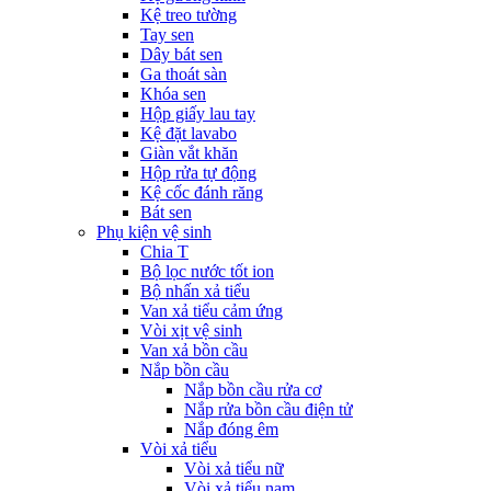
Kệ treo tường
Tay sen
Dây bát sen
Ga thoát sàn
Khóa sen
Hộp giấy lau tay
Kệ đặt lavabo
Giàn vắt khăn
Hộp rửa tự động
Kệ cốc đánh răng
Bát sen
Phụ kiện vệ sinh
Chia T
Bộ lọc nước tốt ion
Bộ nhấn xả tiểu
Van xả tiểu cảm ứng
Vòi xịt vệ sinh
Van xả bồn cầu
Nắp bồn cầu
Nắp bồn cầu rửa cơ
Nắp rửa bồn cầu điện tử
Nắp đóng êm
Vòi xả tiểu
Vòi xả tiểu nữ
Vòi xả tiểu nam