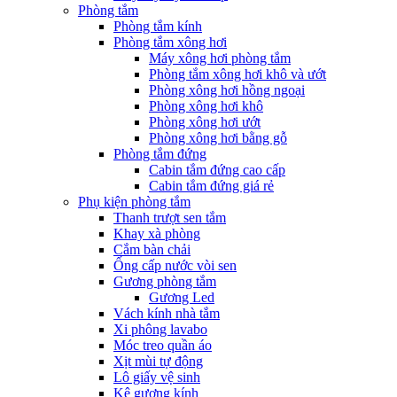
Phòng tắm
Phòng tắm kính
Phòng tắm xông hơi
Máy xông hơi phòng tắm
Phòng tắm xông hơi khô và ướt
Phòng xông hơi hồng ngoại
Phòng xông hơi khô
Phòng xông hơi ướt
Phòng xông hơi bằng gỗ
Phòng tắm đứng
Cabin tắm đứng cao cấp
Cabin tắm đứng giá rẻ
Phụ kiện phòng tắm
Thanh trượt sen tắm
Khay xà phòng
Cắm bàn chải
Ống cấp nước vòi sen
Gương phòng tắm
Gương Led
Vách kính nhà tắm
Xi phông lavabo
Móc treo quần áo
Xịt mùi tự động
Lô giấy vệ sinh
Kệ gương kính