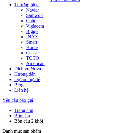
Thương hiệu
Navier
Samwon
Cotto
Viglacera
Biggo
INAX
Smart
Home
Caesar
TOTO
American
Dịch vụ Nova
Hướng dẫn
Dự án thực tế
Blog
Liên hệ
Yêu cầu báo giá
Trang chủ
Bồn cầu
Bồn cầu 2 khối
Danh mục sản phẩm