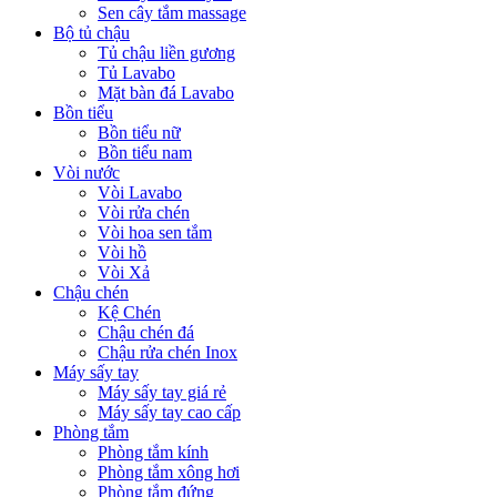
Sen cây tắm massage
Bộ tủ chậu
Tủ chậu liền gương
Tủ Lavabo
Mặt bàn đá Lavabo
Bồn tiểu
Bồn tiểu nữ
Bồn tiểu nam
Vòi nước
Vòi Lavabo
Vòi rửa chén
Vòi hoa sen tắm
Vòi hồ
Vòi Xả
Chậu chén
Kệ Chén
Chậu chén đá
Chậu rửa chén Inox
Máy sấy tay
Máy sấy tay giá rẻ
Máy sấy tay cao cấp
Phòng tắm
Phòng tắm kính
Phòng tắm xông hơi
Phòng tắm đứng