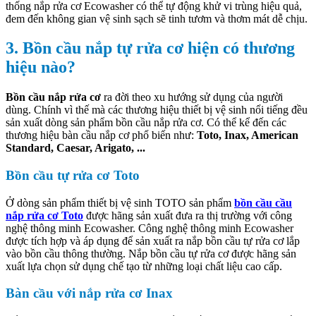
thống nắp rửa cơ Ecowasher có thể tự động khử vi trùng hiệu quả,
đem đến không gian vệ sinh sạch sẽ tinh tươm và thơm mát dễ chịu.
3. Bồn cầu nắp tự rửa cơ hiện có thương
hiệu nào?
Bồn cầu nắp rửa cơ
ra đời theo xu hướng sử dụng của người
dùng. Chính vì thế mà các thương hiệu thiết bị vệ sinh nổi tiếng đều
sản xuất dòng sản phẩm bồn cầu nắp rửa cơ. Có thể kể đến các
thương hiệu bàn cầu nắp cơ phổ biến như:
Toto, Inax, American
Standard, Caesar, Arigato, ...
Bồn cầu tự rửa cơ Toto
Ở dòng sản phẩm thiết bị vệ sinh TOTO sản phẩm
bồn cầu cầu
nắp rửa cơ Toto
được hãng sản xuất đưa ra thị trường với công
nghệ thông minh Ecowasher. Công nghệ thông minh Ecowasher
được tích hợp và áp dụng để sản xuất ra nắp bồn cầu tự rửa cơ lắp
vào bồn cầu thông thường. Nắp bồn cầu tự rửa cơ được hãng sản
xuất lựa chọn sử dụng chế tạo từ những loại chất liệu cao cấp.
Bàn cầu với nắp rửa cơ Inax