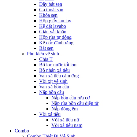
Dây bát sen
Ga thoát sàn
Khóa sen
Hộp giấy lau tay
Kệ đặt lavabo
Giàn vắt khăn
Hộp rửa tự động
Kệ cốc đánh răng
Bát sen
Phụ kiện vệ sinh
Chia T
Bộ lọc nước tốt ion
Bộ nhấn xả tiểu
Van xả tiểu cảm ứng
Vòi xịt vệ sinh
Van xả bồn cầu
Nắp bồn cầu
Nắp bồn cầu rửa cơ
Nắp rửa bồn cầu điện tử
Nắp đóng êm
Vòi xả tiểu
Vòi xả tiểu nữ
Vòi xả tiểu nam
Combo
Combo Thiết Bị Vệ Sinh