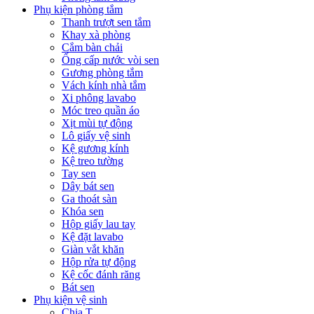
Phụ kiện phòng tắm
Thanh trượt sen tắm
Khay xà phòng
Cắm bàn chải
Ống cấp nước vòi sen
Gương phòng tắm
Vách kính nhà tắm
Xi phông lavabo
Móc treo quần áo
Xịt mùi tự động
Lô giấy vệ sinh
Kệ gương kính
Kệ treo tường
Tay sen
Dây bát sen
Ga thoát sàn
Khóa sen
Hộp giấy lau tay
Kệ đặt lavabo
Giàn vắt khăn
Hộp rửa tự động
Kệ cốc đánh răng
Bát sen
Phụ kiện vệ sinh
Chia T