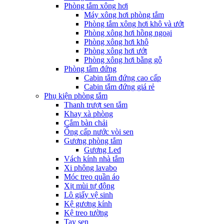
Phòng tắm xông hơi
Máy xông hơi phòng tắm
Phòng tắm xông hơi khô và ướt
Phòng xông hơi hồng ngoại
Phòng xông hơi khô
Phòng xông hơi ướt
Phòng xông hơi bằng gỗ
Phòng tắm đứng
Cabin tắm đứng cao cấp
Cabin tắm đứng giá rẻ
Phụ kiện phòng tắm
Thanh trượt sen tắm
Khay xà phòng
Cắm bàn chải
Ống cấp nước vòi sen
Gương phòng tắm
Gương Led
Vách kính nhà tắm
Xi phông lavabo
Móc treo quần áo
Xịt mùi tự động
Lô giấy vệ sinh
Kệ gương kính
Kệ treo tường
Tay sen