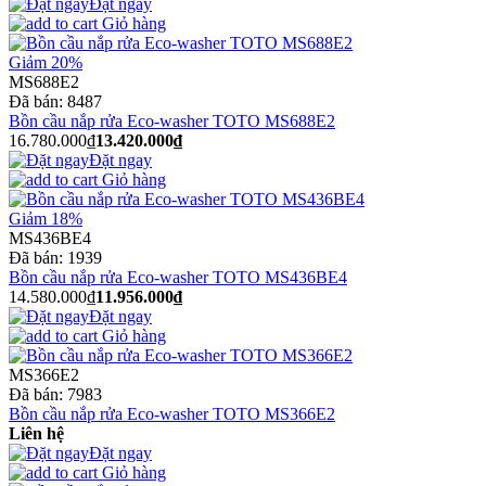
Đặt ngay
Giỏ hàng
Giảm 20%
MS688E2
Đã bán:
8487
Bồn cầu nắp rửa Eco-washer TOTO MS688E2
16.780.000₫
13.420.000₫
Đặt ngay
Giỏ hàng
Giảm 18%
MS436BE4
Đã bán:
1939
Bồn cầu nắp rửa Eco-washer TOTO MS436BE4
14.580.000₫
11.956.000₫
Đặt ngay
Giỏ hàng
MS366E2
Đã bán:
7983
Bồn cầu nắp rửa Eco-washer TOTO MS366E2
Liên hệ
Đặt ngay
Giỏ hàng