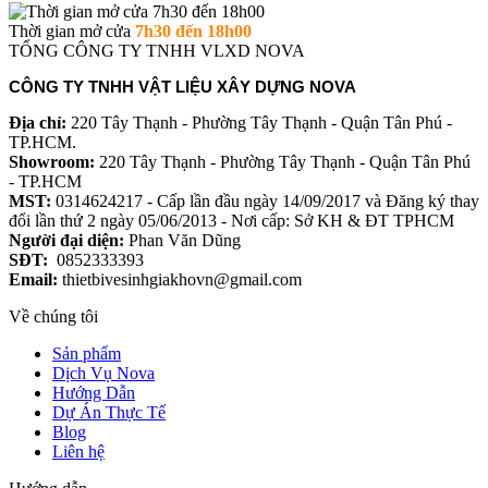
Thời gian mở cửa
7h30 đến 18h00
TỔNG CÔNG TY TNHH VLXD NOVA
CÔNG TY TNHH VẬT LIỆU XÂY DỰNG NOVA
Địa chỉ:
220 Tây Thạnh - Phường Tây Thạnh - Quận Tân Phú -
TP.HCM.
Showroom:
220 Tây Thạnh - Phường Tây Thạnh - Quận Tân Phú
- TP.HCM
MST:
0314624217 - Cấp lần đầu ngày 14/09/2017 và Đăng ký thay
đổi lần thứ 2 ngày 05/06/2013 - Nơi cấp: Sở KH & ĐT TPHCM
Người đại diện:
Phan Văn Dũng
SĐT:
0852333393
Email:
thietbivesinhgiakhovn@gmail.com
Về chúng tôi
Sản phẩm
Dịch Vụ Nova
Hướng Dẫn
Dự Án Thực Tế
Blog
Liên hệ