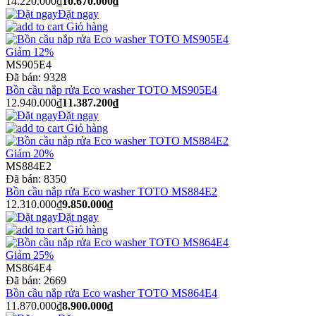
14.220.000₫
10.670.000₫
Đặt ngay
Giỏ hàng
Giảm 12%
MS905E4
Đã bán:
9328
Bồn cầu nắp rửa Eco washer TOTO MS905E4
12.940.000₫
11.387.200₫
Đặt ngay
Giỏ hàng
Giảm 20%
MS884E2
Đã bán:
8350
Bồn cầu nắp rửa Eco washer TOTO MS884E2
12.310.000₫
9.850.000₫
Đặt ngay
Giỏ hàng
Giảm 25%
MS864E4
Đã bán:
2669
Bồn cầu nắp rửa Eco washer TOTO MS864E4
11.870.000₫
8.900.000₫