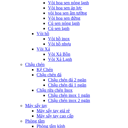
Vòi hoa sen nóng lạnh
Vòi hoa sen áp lực
vòi hoa sen âm tường
Vòi hoa sen đứng
Củ sen nóng lạnh
Củ sen lạnh
Vòi hồ
Vòi hồ inox
Vòi hồ nhựa
Vòi Xả
Vòi Xả Bồn
Vòi Xả Lạnh
Chậu chén
Kệ Chén
Chậu chén đá
Chậu chén đá 2 ngăn
Chậu chén đá 1 ngăn
Chậu rửa chén Inox
Chậu chén inox 1 ngăn
Chậu chén inox 2 ngăn
Máy sấy tay
Máy sấy tay giá rẻ
Máy sấy tay cao cấp
Phòng tắm
Phòng tắm kính