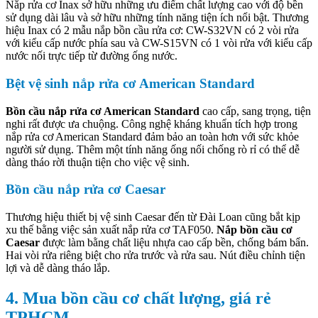
Nắp rửa cơ Inax sở hữu những ưu điểm chất lượng cao với độ bền
sử dụng dài lâu và sở hữu những tính năng tiện ích nổi bật. Thương
hiệu Inax có 2 mẫu nắp bồn cầu rửa cơ: CW-S32VN có 2 vòi rửa
với kiểu cấp nước phía sau và CW-S15VN có 1 vòi rửa với kiểu cấp
nước nối trực tiếp từ đường ống nước.
Bệt vệ sinh nắp rửa cơ American Standard
Bồn cầu nắp rửa cơ American Standard
cao cấp, sang trọng, tiện
nghi rất được ưa chuộng. Công nghệ kháng khuẩn tích hợp trong
nắp rửa cơ American Standard đảm bảo an toàn hơn với sức khỏe
người sử dụng. Thêm một tính năng ống nối chống rò rỉ có thể dễ
dàng tháo rời thuận tiện cho việc vệ sinh.
Bồn cầu nắp rửa cơ Caesar
Thương hiệu thiết bị vệ sinh Caesar đến từ Đài Loan cũng bắt kịp
xu thế bằng việc sản xuất nắp rửa cơ TAF050.
Nắp bồn cầu cơ
Caesar
được làm bằng chất liệu nhựa cao cấp bền, chống bám bẩn.
Hai vòi rửa riêng biệt cho rửa trước và rửa sau. Nút điều chỉnh tiện
lợi và dễ dàng tháo lắp.
4. Mua bồn cầu cơ chất lượng, giá rẻ
TPHCM