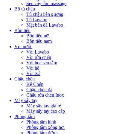
Sen cây tắm massage
Bộ tủ chậu
Tủ chậu liền gương
Tủ Lavabo
Mặt bàn đá Lavabo
Bồn tiểu
Bồn tiểu nữ
Bồn tiểu nam
Vòi nước
Vòi Lavabo
Vòi rửa chén
Vòi hoa sen tắm
Vòi hồ
Vòi Xả
Chậu chén
Kệ Chén
Chậu chén đá
Chậu rửa chén Inox
Máy sấy tay
Máy sấy tay giá rẻ
Máy sấy tay cao cấp
Phòng tắm
Phòng tắm kính
Phòng tắm xông hơi
Phòng tắm đứng