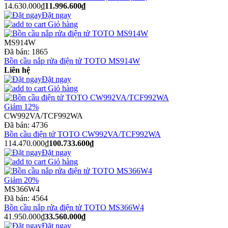
14.630.000₫
11.996.600₫
Đặt ngay
Giỏ hàng
MS914W
Đã bán:
1865
Bồn cầu nắp rửa điện tử TOTO MS914W
Liên hệ
Đặt ngay
Giỏ hàng
Giảm 12%
CW992VA/TCF992WA
Đã bán:
4736
Bồn cầu điện tử TOTO CW992VA/TCF992WA
114.470.000₫
100.733.600₫
Đặt ngay
Giỏ hàng
Giảm 20%
MS366W4
Đã bán:
4564
Bồn cầu nắp rửa điện tử TOTO MS366W4
41.950.000₫
33.560.000₫
Đặt ngay