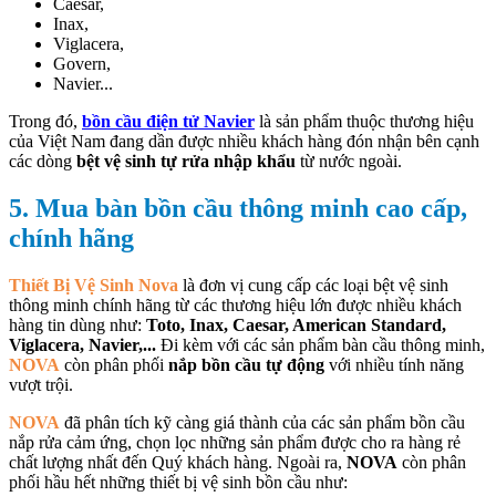
Caesar,
Inax,
Viglacera,
Govern,
Navier...
Trong đó,
bồn cầu điện tử Navier
là sản phẩm thuộc thương hiệu
của Việt Nam đang dần được nhiều khách hàng đón nhận bên cạnh
các dòng
bệt vệ sinh tự rửa nhập khẩu
từ nước ngoài.
5. Mua bàn bồn cầu thông minh cao cấp,
chính hãng
Thiết Bị Vệ Sinh Nova
là đơn vị cung cấp các loại bệt vệ sinh
thông minh chính hãng từ các thương hiệu lớn được nhiều khách
hàng tin dùng như:
Toto, Inax, Caesar, American Standard,
Viglacera, Navier,...
Đi kèm với các sản phẩm bàn cầu thông minh,
NOVA
còn phân phối
nắp bồn cầu tự động
với nhiều tính năng
vượt trội.
NOVA
đã phân tích kỹ càng giá thành của các sản phẩm bồn cầu
nắp rửa cảm ứng, chọn lọc những sản phẩm được cho ra hàng rẻ
chất lượng nhất đến Quý khách hàng. Ngoài ra,
NOVA
còn phân
phối hầu hết những thiết bị vệ sinh bồn cầu như: