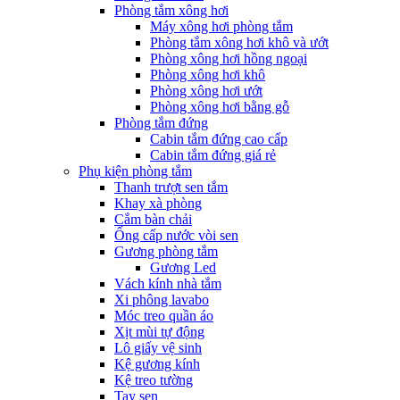
Phòng tắm xông hơi
Máy xông hơi phòng tắm
Phòng tắm xông hơi khô và ướt
Phòng xông hơi hồng ngoại
Phòng xông hơi khô
Phòng xông hơi ướt
Phòng xông hơi bằng gỗ
Phòng tắm đứng
Cabin tắm đứng cao cấp
Cabin tắm đứng giá rẻ
Phụ kiện phòng tắm
Thanh trượt sen tắm
Khay xà phòng
Cắm bàn chải
Ống cấp nước vòi sen
Gương phòng tắm
Gương Led
Vách kính nhà tắm
Xi phông lavabo
Móc treo quần áo
Xịt mùi tự động
Lô giấy vệ sinh
Kệ gương kính
Kệ treo tường
Tay sen