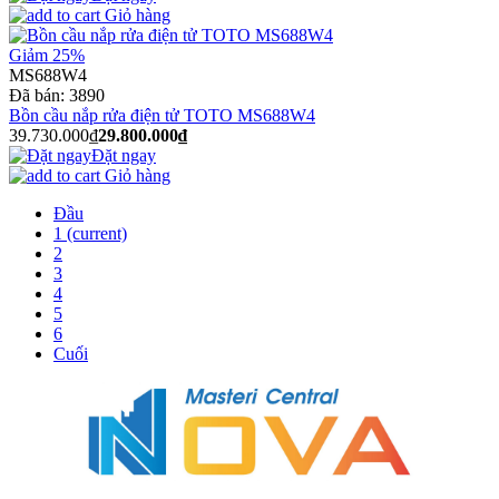
Giỏ hàng
Giảm 25%
MS688W4
Đã bán:
3890
Bồn cầu nắp rửa điện tử TOTO MS688W4
39.730.000₫
29.800.000₫
Đặt ngay
Giỏ hàng
Đầu
1
(current)
2
3
4
5
6
Cuối