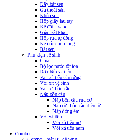
Dây bát sen
Ga thoát sàn
Khóa sen
Hộp giấy lau tay
Kệ đặt lavabo
Giàn vắt khăn
Hộp rửa tự động
Kệ cốc đánh răng
Bát sen
Phụ kiện vệ sinh
Chia T
Bộ lọc nước tốt ion
Bộ nhấn xả tiểu
Van xả tiểu cảm ứng
Vòi xịt vệ sinh
Van xả bồn cầu
Nắp bồn cầu
Nắp bồn cầu rửa cơ
Nắp rửa bồn cầu điện tử
Nắp đóng êm
Vòi xả tiểu
Vòi xả tiểu nữ
Vòi xả tiểu nam
Combo
Combo Thiết Bị Vệ Sinh