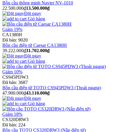
Bồn cầu thông minh Navier NV-1010
22.500.000₫
13.500.000₫
Đặt ngay
Giỏ hàng
Giảm 19%
CA1380H
Đã bán:
9020
Bồn cầu điện tử Caesar CA1380H
39.222.000₫
31.702.000₫
Đặt ngay
Giỏ hàng
Giảm 10%
CS945PDW3
Đã bán:
3687
Bồn cầu điện từ TOTO CS945PDW3 (Thoát ngang)
47.900.000₫
43.110.000₫
Đặt ngay
Giỏ hàng
Giảm 18%
CS320DRW3
Đã bán:
224
Bồn cầu TOTO CS320DRW3 (Nắp điện tử)