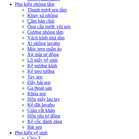
Phụ kiện phòng tắm
Thanh trượt sen tắm
Khay xà phòng
Cắm bàn chải
Ống cấp nước vòi sen
Gương phòng tắm
Vách kính nhà tắm
Xi phông lavabo
Móc treo quần áo
Xịt mùi tự động
Lô giấy vệ sinh
Kệ gương kính
Kệ treo tường
Tay sen
Dây bát sen
Ga thoát sàn
Khóa sen
Hộp giấy lau tay
Kệ đặt lavabo
Giàn vắt khăn
Hộp rửa tự động
Kệ cốc đánh răng
Bát sen
Phụ kiện vệ sinh
Chia T