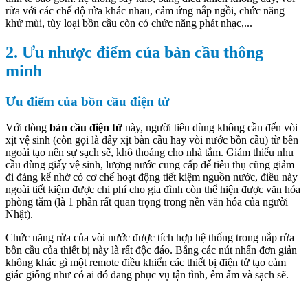
rửa với các chế độ rửa khác nhau, cảm ứng nắp ngồi, chức năng
khử mùi, tùy loại bồn cầu còn có chức năng phát nhạc,...
2. Ưu nhược điểm của bàn cầu thông
minh
Ưu điểm của bồn cầu điện tử
Với dòng
bàn cầu điện tử
này, người tiêu dùng không cần đến vòi
xịt vệ sinh (còn gọi là dây xịt bàn cầu hay vòi nước bồn cầu) từ bên
ngoài tạo nên sự sạch sẽ, khô thoáng cho nhà tắm. Giảm thiểu nhu
cầu dùng giấy vệ sinh, lượng nước cung cấp để tiêu thụ cũng giảm
đi đáng kể nhờ có cơ chế hoạt động tiết kiệm nguồn nước, điều này
ngoài tiết kiệm được chi phí cho gia đình còn thể hiện được văn hóa
phòng tắm (là 1 phần rất quan trọng trong nền văn hóa của người
Nhật).
Chức năng rửa của vòi nước được tích hợp hệ thống trong nắp rửa
bồn cầu của thiết bị này là rất độc đáo. Bằng các nút nhấn đơn giản
không khác gì một remote điều khiển các thiết bị điện tử tạo cảm
giác giống như có ai đó đang phục vụ tận tình, êm ấm và sạch sẽ.