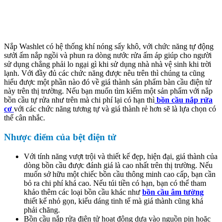
Nắp Washlet có hệ thống khí nóng sấy khô, với chức năng tự động
sưởi ấm nắp ngồi và phun ra dòng nước rửa ấm áp giúp cho người
sử dụng chẳng phải lo ngại gì khi sử dụng nhà nhà vệ sinh khi trời
lạnh. Với đầy đủ các chức năng được nêu trên thì chúng ta cũng
hiểu được một phần nào đó về giá thành sản phẩm bàn cầu điện tử
này trên thị trường. Nếu bạn muốn tìm kiếm một sản phẩm với nắp
bồn cầu tự rửa như trên mà chi phí lại có hạn thì
bồn cầu nắp rửa
cơ
với các chức năng tương tự và giá thành rẻ hơn sẽ là lựa chọn có
thể cân nhắc.
Nhược điểm của bệt điện tử
Với tính năng vượt trội và thiết kế đẹp, hiện đại, giá thành của
dòng bồn cầu được đánh giá là cao nhất trên thị trường. Nếu
muốn sở hữu một chiếc bồn cầu thông minh cao cấp, bạn cần
bỏ ra chi phí khá cao. Nếu túi tiền có hạn, bạn có thể tham
khảo thêm các loại bồn cầu khác như
bồn cầu âm tường
thiết kế nhỏ gọn, kiểu dáng tinh tế mà giá thành cũng khá
phải chăng.
Bồn cầu nắp rửa điện tử hoạt động dựa vào nguồn pin hoặc