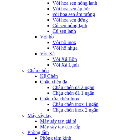
Vòi hoa sen nóng lạnh
Vòi hoa sen áp lực
vòi hoa sen âm tường
Vòi hoa sen đứng
Củ sen nóng lạnh
Củ sen lạnh
Vòi hồ
Vòi hồ inox
Vòi hồ nhựa
Vòi Xả
Vòi Xả Bồn
Vòi Xả Lạnh
Chậu chén
Kệ Chén
Chậu chén đá
Chậu chén đá 2 ngăn
Chậu chén đá 1 ngăn
Chậu rửa chén Inox
Chậu chén inox 1 ngăn
Chậu chén inox 2 ngăn
Máy sấy tay
Máy sấy tay giá rẻ
Máy sấy tay cao cấp
Phòng tắm
Phòng tắm kính