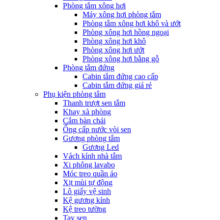
Phòng tắm xông hơi
Máy xông hơi phòng tắm
Phòng tắm xông hơi khô và ướt
Phòng xông hơi hồng ngoại
Phòng xông hơi khô
Phòng xông hơi ướt
Phòng xông hơi bằng gỗ
Phòng tắm đứng
Cabin tắm đứng cao cấp
Cabin tắm đứng giá rẻ
Phụ kiện phòng tắm
Thanh trượt sen tắm
Khay xà phòng
Cắm bàn chải
Ống cấp nước vòi sen
Gương phòng tắm
Gương Led
Vách kính nhà tắm
Xi phông lavabo
Móc treo quần áo
Xịt mùi tự động
Lô giấy vệ sinh
Kệ gương kính
Kệ treo tường
Tay sen