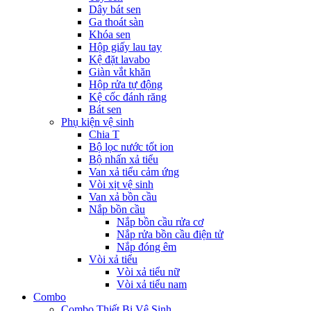
Dây bát sen
Ga thoát sàn
Khóa sen
Hộp giấy lau tay
Kệ đặt lavabo
Giàn vắt khăn
Hộp rửa tự động
Kệ cốc đánh răng
Bát sen
Phụ kiện vệ sinh
Chia T
Bộ lọc nước tốt ion
Bộ nhấn xả tiểu
Van xả tiểu cảm ứng
Vòi xịt vệ sinh
Van xả bồn cầu
Nắp bồn cầu
Nắp bồn cầu rửa cơ
Nắp rửa bồn cầu điện tử
Nắp đóng êm
Vòi xả tiểu
Vòi xả tiểu nữ
Vòi xả tiểu nam
Combo
Combo Thiết Bị Vệ Sinh