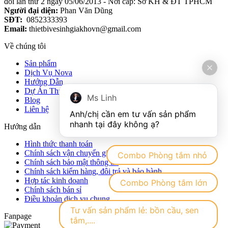
đổi lần thứ 2 ngày 05/06/2013 - Nơi cấp: Sở KH & ĐT TPHCM
Người đại diện:
Phan Văn Dũng
SĐT:
0852333393
Email:
thietbivesinhgiakhovn@gmail.com
Về chúng tôi
Sản phẩm
Dịch Vụ Nova
Hướng Dẫn
Dự Án Thực Tế
Ms Linh
Blog
Liên hệ
Anh/chị cần em tư vấn sản phẩm 
Hướng dẫn
Hình thức thanh toán
Chính sách vận chuyển giao nhận hàng hóa
Combo Phòng tắm nhỏ
Chính sách bảo mật thông tin
Chính sách kiểm hàng, đôi trả và bảo hành
Hợp tác kinh doanh
Combo Phòng tắm lớn
Chính sách bán sỉ
Điều khoản dịch vụ chung
Tư vấn sản phẩm lẻ: bồn cầu, sen
Fanpage
tắm,....