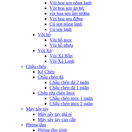
Vòi hoa sen nóng lạnh
Vòi hoa sen áp lực
vòi hoa sen âm tường
Vòi hoa sen đứng
Củ sen nóng lạnh
Củ sen lạnh
Vòi hồ
Vòi hồ inox
Vòi hồ nhựa
Vòi Xả
Vòi Xả Bồn
Vòi Xả Lạnh
Chậu chén
Kệ Chén
Chậu chén đá
Chậu chén đá 2 ngăn
Chậu chén đá 1 ngăn
Chậu rửa chén Inox
Chậu chén inox 1 ngăn
Chậu chén inox 2 ngăn
Máy sấy tay
Máy sấy tay giá rẻ
Máy sấy tay cao cấp
Phòng tắm
Phòng tắm kính