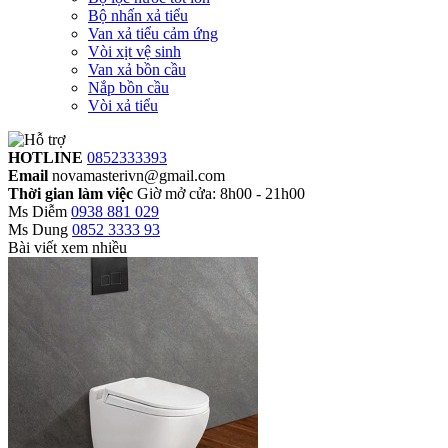
Bộ nhấn xả tiểu
Van xả tiểu cảm ứng
Vòi xịt vệ sinh
Van xả bồn cầu
Nắp bồn cầu
Vòi xả tiểu
HOTLINE
0852333393
Email
novamasterivn@gmail.com
Thời gian làm việc
Giờ mở cửa: 8h00 - 21h00
Ms Diễm
0938 881 029
Ms Dung
0852 3333 93
Bài viết xem nhiều