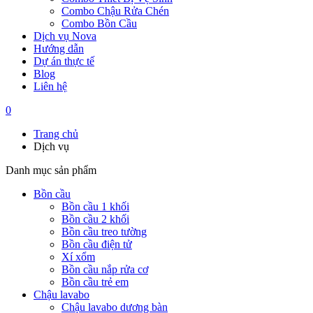
Combo Chậu Rửa Chén
Combo Bồn Cầu
Dịch vụ Nova
Hướng dẫn
Dự án thực tế
Blog
Liên hệ
0
Trang chủ
Dịch vụ
Danh mục sản phẩm
Bồn cầu
Bồn cầu 1 khối
Bồn cầu 2 khối
Bồn cầu treo tường
Bồn cầu điện tử
Xí xổm
Bồn cầu nắp rửa cơ
Bồn cầu trẻ em
Chậu lavabo
Chậu lavabo dương bàn