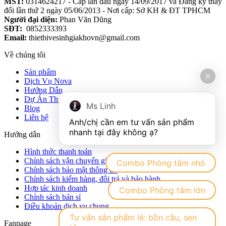
MST:
0314624217 - Cấp lần đầu ngày 14/09/2017 và Đăng ký thay
đổi lần thứ 2 ngày 05/06/2013 - Nơi cấp: Sở KH & ĐT TPHCM
Người đại diện:
Phan Văn Dũng
SĐT:
0852333393
Email:
thietbivesinhgiakhovn@gmail.com
Về chúng tôi
Sản phẩm
Dịch Vụ Nova
Hướng Dẫn
Dự Án Thực Tế
Ms Linh
Blog
Liên hệ
Anh/chị cần em tư vấn sản phẩm 
Hướng dẫn
Hình thức thanh toán
Chính sách vận chuyển giao nhận hàng hóa
Combo Phòng tắm nhỏ
Chính sách bảo mật thông tin
Chính sách kiểm hàng, đôi trả và bảo hành
Hợp tác kinh doanh
Combo Phòng tắm lớn
Chính sách bán sỉ
Điều khoản dịch vụ chung
Tư vấn sản phẩm lẻ: bồn cầu, sen
Fanpage