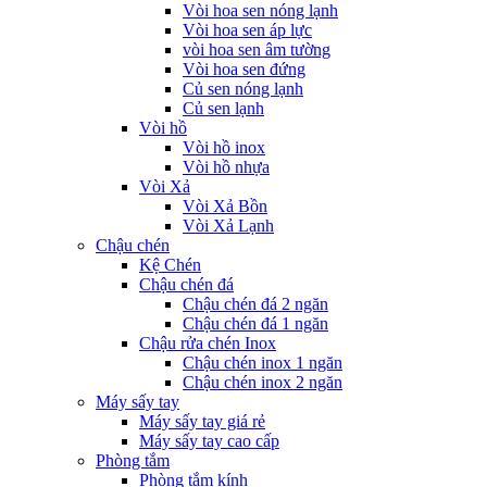
Vòi hoa sen nóng lạnh
Vòi hoa sen áp lực
vòi hoa sen âm tường
Vòi hoa sen đứng
Củ sen nóng lạnh
Củ sen lạnh
Vòi hồ
Vòi hồ inox
Vòi hồ nhựa
Vòi Xả
Vòi Xả Bồn
Vòi Xả Lạnh
Chậu chén
Kệ Chén
Chậu chén đá
Chậu chén đá 2 ngăn
Chậu chén đá 1 ngăn
Chậu rửa chén Inox
Chậu chén inox 1 ngăn
Chậu chén inox 2 ngăn
Máy sấy tay
Máy sấy tay giá rẻ
Máy sấy tay cao cấp
Phòng tắm
Phòng tắm kính