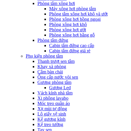
Phòng tắm xông hơi
Máy xông hơi phòng tắm
Phòng tắm xông hơi khô và ướt
Phòng xông hơi hồng ngoại
Phòng xông hơi khô
Phòng xông hơi ướt
Phòng xông hơi bằng gỗ
Phòng tắm đứng
Cabin tắm đứng cao cấp
Cabin tắm đứng giá rẻ
Phụ kiện phòng tắm
Thanh trượt sen tắm
Khay xà phòng
Cắm bàn chải
Ống cấp nước vòi sen
Gương phòng tắm
Gương Led
Vách kính nhà tắm
Xi phông lavabo
Móc treo quần áo
Xịt mùi tự động
Lô giấy vệ sinh
Kệ gương kính
Kệ treo tường
Tay sen