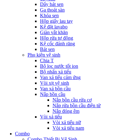
Dây bát sen
Ga thoát sàn
Khóa sen
Hộp giấy lau tay
Kệ đặt lavabo
Giàn vắt khăn
Hộp rửa tự động
Kệ cốc đánh răng
Bát sen
Phụ kiện vệ sinh
Chia T
Bộ lọc nước tốt ion
Bộ nhấn xả tiểu
Van xả tiểu cảm ứng
Vòi xịt vệ sinh
Van xả bồn cầu
Nắp bồn cầu
Nắp bồn cầu rửa cơ
Nắp rửa bồn cầu điện tử
Nắp đóng êm
Vòi xả tiểu
Vòi xả tiểu nữ
Vòi xả tiểu nam
Combo
Combo Thiết Bị Vệ Sinh