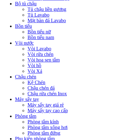
Bộ tủ chậu
Tủ chậu liền gương
Tủ Lavabo
Mặt bàn đá Lavabo
Bồn tiểu
Bồn tiểu nữ
Bồn tiểu nam
Vòi nước
Vòi Lavabo
Vòi rửa chén
Vòi hoa sen tắm
Vòi hồ
Vòi Xả
Chậu chén
Kệ Chén
Chậu chén đá
Chậu rửa chén Inox
Máy sấy tay
Máy sấy tay giá rẻ
Máy sấy tay cao cấp
Phòng tắm
Phòng tắm kính
Phòng tắm xông hơi
Phòng tắm đứng
Phụ kiện phòng tắm