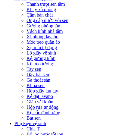
Thanh trượt sen tắm
Khay xà phòng
Cắm bàn chải
Ống cấp nước vòi sen
Gương phòng tắm
Vách kính nhà tắm
Xi phông lavabo
Móc treo quần áo
Xịt mùi tự động
Lô giấy vệ sinh
Kệ gương kính
Kệ treo tường
Tay sen
Dây bát sen
Ga thoát sàn
Khóa sen
Hộp giấy lau tay
Kệ đặt lavabo
Giàn vắt khăn
Hộp rửa tự động
Kệ cốc đánh răng
Bát sen
Phụ kiện vệ sinh
Chia T
Bộ lọc nước tốt ion